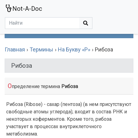
Not-A-Doc
МЕНЮ
Болезни
Действующие Вещества
Медучереждения
Препараты
Симптомы
Статьи
Термины
Специализации
Главная
Термины
На Букву «Р»
Рибоза
Рибоза
О
пределение термина
Рибоза
Рибоза (Ribose) - сахар (пентоза) (в нем присутствуют
свободные атомы углерода); входит в состав РНК и
некоторых коферментов. Кроме того, рибоза
участвует в процессах внутриклеточного
метаболизма.