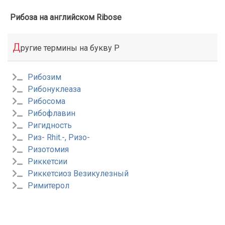
Рибоза на английском Ribose
Д
ругие термины на букву Р
Рибозим
Рибонуклеаза
Рибосома
Рибофлавин
Ригидность
Риз- Rhit.-, Ризо-
Ризотомия
Риккетсии
Риккетсиоз Везикулезный
Римитерол