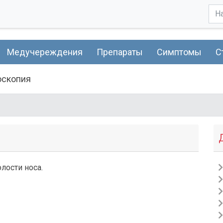
Медучереждения
Препараты
Симптомы
С
оскопия
лости носа.