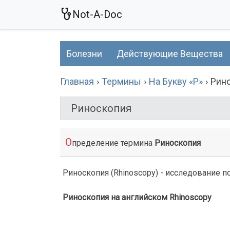
Not-A-Doc
Болезни
Действующие Вещества
Главная
Термины
На Букву «Р»
Рин
Риноскопия
О
пределение термина
Риноскопия
Риноскопия (Rhinoscopy) - исследование по
Риноскопия на английском Rhinoscopy