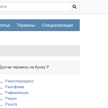
татьи
Термины
Специализации
Д
ругие термины на букву Р
Риноспоридиоз
Ринофима
Рифампицин
Рицин
Ришта