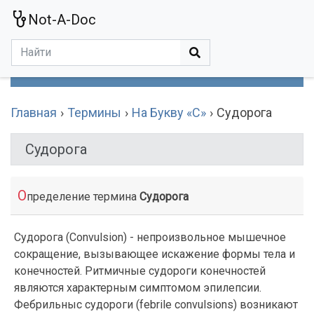
Not-A-Doc
МЕНЮ
Болезни
Действующие Вещества
Медучереждения
Препараты
Симптомы
Статьи
Термины
Специализации
Главная
Термины
На Букву «С»
Судорога
Судорога
О
пределение термина
Судорога
Судорога (Convulsion) - непроизвольное мышечное
сокращение, вызывающее искажение формы тела и
конечностей. Ритмичные судороги конечностей
являются характерным симптомом эпилепсии.
Фебрильныс судороги (febrile convulsions) возникают