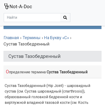
Not-A-Doc
МЕНЮ
Болезни
Действующие Вещества
Медучереждения
Препараты
Симптомы
Статьи
Термины
Специализации
Главная
Термины
На Букву «С»
Сустав Тазобедренный
Сустав Тазобедренный
О
пределение термина
Сустав Тазобедренный
Сустав Тазобедренный (Hip Joint) - шаровидный
сустав (см. Сустав шаровидный (спагthrosis)),
образованный головкой бедренной кости и
вертлужной впадиной тазовой кости (см. Кость