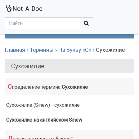
Not-A-Doc
МЕНЮ
Болезни
Действующие Вещества
Медучереждения
Препараты
Симптомы
Статьи
Термины
Специализации
Главная
Термины
На Букву «С»
Сухожилие
Сухожилие
О
пределение термина
Сухожилие
Сухожилие (Sinew) - сухожилие.
Сухожилие на английском Sinew
Д
ругие термины на букву С