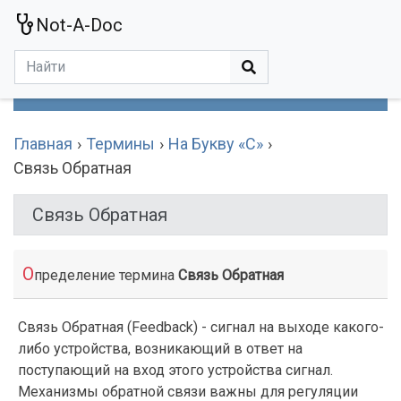
Not-A-Doc
МЕНЮ
Болезни
Действующие Вещества
Медучереждения
Препараты
Симптомы
Статьи
Термины
Специализации
Главная
Термины
На Букву «С»
Связь Обратная
Связь Обратная
О
пределение термина
Связь Обратная
Связь Обратная (Feedback) - сигнал на выходе какого-
либо устройства, возникающий в ответ на
поступающий на вход этого устройства сигнал.
Механизмы обратной связи важны для регуляции