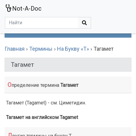
Not-A-Doc
МЕНЮ
Болезни
Действующие Вещества
Медучереждения
Препараты
Симптомы
Статьи
Термины
Специализации
Главная
Термины
На Букву «Т»
Тагамет
Тагамет
О
пределение термина
Тагамет
Тагамет (Tagamet) - см. Циметидин.
Тагамет на английском Tagamet
Д
ругие термины на букву Т