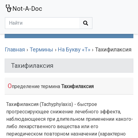
Not-A-Doc
МЕНЮ
Болезни
Действующие Вещества
Медучереждения
Препараты
Симптомы
Статьи
Термины
Специализации
Главная
Термины
На Букву «Т»
Тахифилаксия
Тахифилаксия
О
пределение термина
Тахифилаксия
Тахифилаксия (Tachyphylaxis) - быстрое
прогрессирующее снижение лечебного эффекта,
наблюдающееся при длительном применении какого-
либо лекарственного вещества или его
периодическом повторном назначении (характерно