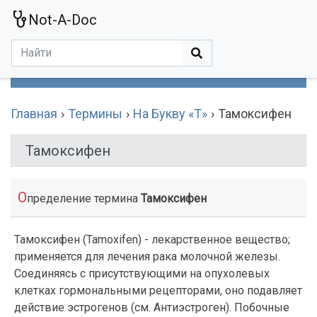
Not-A-Doc
МЕНЮ
Болезни
Действующие Вещества
Медучереждения
Препараты
Симптомы
Статьи
Термины
Специализации
Главная
Термины
На Букву «Т»
Тамоксифен
Тамоксифен
О
пределение термина
Тамоксифен
Тамоксифен (Tamoxifen) - лекарственное вещество;
применяется для лечения рака молочной железы.
Соединяясь с присутствующими на опухолевых
клетках гормональными рецепторами, оно подавляет
действие эстрогенов (см. Антиэстроген). Побочные