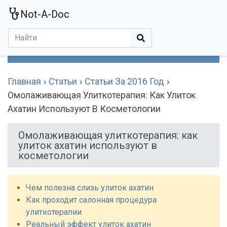
Not-A-Doc
МЕНЮ
Болезни
Действующие Вещества
Медучереждения
Препараты
Симптомы
Статьи
Термины
Специализации
Главная
Статьи
Статьи За 2016 Год
Омолаживающая Улиткотерапия: Как Улиток
Ахатин Используют В Косметологии
Омолаживающая улиткотерапия: как
улиток ахатин используют в
косметологии
Чем полезна слизь улиток ахатин
Как проходит салонная процедура
улиткотерапии
Реальный эффект улиток ахатин