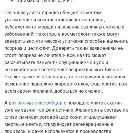
витамины группы A, E и C.
Салонная улиткотерапия обещает клиентам
увлажнение и восстановление кожи, пилинг,
избавление от морщин и лечение различных кожных
заболеваний. Некоторые косметологи также могут
заверить вас, что массаж улитками способен вылечить
псориаз и целлюлит. Доверять таким заявлениям не
стоит: псориаз не лечится, и все, на что может
рассчитывать пациент - слущивание чешуек и
незначительное осветление псориатических бляшек.
Что же касается целлюлита, то его причиной является
изменение подкожно-жирового слоя, куда улитка, при
всем своем желании, добраться не сможет.
А вот
заживление рубцов
с помощью улиток ахатин
уже не звучит так фантастично. Аллантоин в составе их
слизи смягчает роговой шар кожи, отшелушивает
мертвые клетки, стимулирует регенерационные
процессы и даже используется в производстве