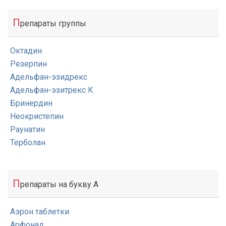
П
репараты группы
Октадин
Резерпин
Адельфан-эзидрекс
Адельфан-эзитрекс К
Бринердин
Неокристепин
Раунатин
Терболан
П
репараты на букву А
Аэрон таблетки
Арфонад