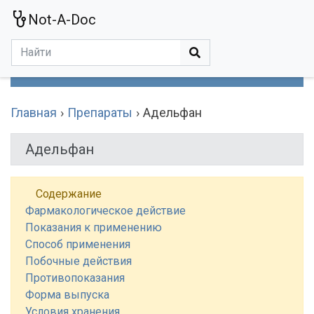
Not-A-Doc
МЕНЮ
Болезни
Действующие Вещества
Медучереждения
Препараты
Симптомы
Статьи
Термины
Специализации
Главная
Препараты
Адельфан
Адельфан
Содержание
Фармакологическое действие
Показания к применению
Способ применения
Побочные действия
Противопоказания
Форма выпуска
Условия хранения