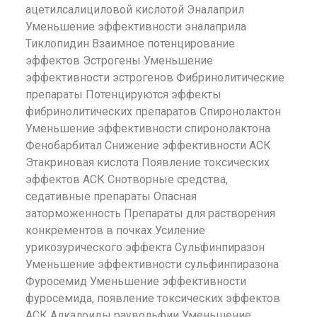
ацетилсалициловой кислотой Эналаприл
Уменьшение эффективности эналаприла
Тиклопидин Взаимное потенцирование
эффектов Эстрогены Уменьшение
эффективности эстрогенов Фибринолитические
препараты Потенцируются эффекты
фибринолитических препаратов Спиронолактон
Уменьшение эффективности спиронолактона
Фенобарбитал Снижение эффективности АСК
Этакриновая кислота Появление токсических
эффектов АСК Снотворные средства,
седативные препараты Опасная
заторможенность Препараты для растворения
конкрементов в почках Усиление
урикозурического эффекта Сульфинпиразон
Уменьшение эффективности сульфинпиразона
Фуросемид Уменьшение эффективности
фуросемида, появление токсических эффектов
АСК Алкалоиды раувольфии Уменьшение