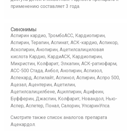
применению составляет 3 года.
Синонимы
Аспирин кардио, ТромбоАСС, Кардиопирин,
Аспирин, Терапин, Аспинат, АСК-кардио, Аспикор,
Аскопирин, Анопирин, Ацетилсалициловая
кислота Кардио, КардиАСК, Кардиопирин,
Микристин, Колфарит, Элкапин, АСК-ратиофарм,
АСС-500 Стада, Анбол, Анопирин, Аспизол,
Аспекард, Аспилайт, Аспинол, Аспирин, Аспро 500,
Ацезал, Ацентерин, Ацетилин,
Ацетилсалицилбене, Ацилпирин, Ацифеин,
Буфферин, Джаспин, Колфарит, Новандол, Нью-
Аспер, Аспетер, Понал, Салорин, УпсаринУпса.
Смотрите также список аналогов препарата
Ацекардол.