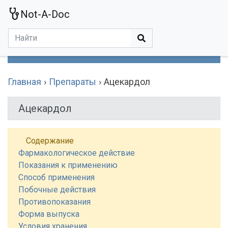
Not-A-Doc
МЕНЮ
Болезни
Действующие Вещества
Медучереждения
Препараты
Симптомы
Статьи
Термины
Специализации
Главная
Препараты
Ацекардол
Ацекардол
Содержание
Фармакологическое действие
Показания к применению
Способ применения
Побочные действия
Противопоказания
Форма выпуска
Условия хранения