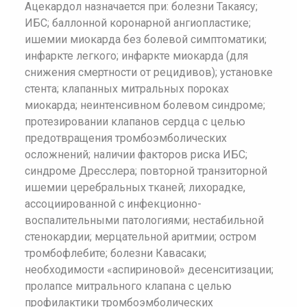
Ацекардол назначается при: болезни Такаясу;
ИБС; баллонной коронарной ангиопластике;
ишемии миокарда без болевой симптоматики;
инфаркте легкого; инфаркте миокарда (для
снижения смертности от рецидивов); установке
стента; клапанных митральных пороках
миокарда; неинтенсивном болевом синдроме;
протезировании клапанов сердца с целью
предотвращения тромбоэмболических
осложнений; наличии факторов риска ИБС;
синдроме Дресслера; повторной транзиторной
ишемии церебральных тканей; лихорадке,
ассоциированной с инфекционно-
воспалительными патологиями; нестабильной
стенокардии; мерцательной аритмии; остром
тромбофлебите; болезни Кавасаки;
необходимости «аспириновой» десенситизации;
пролапсе митрального клапана с целью
профилактики тромбоэмболических