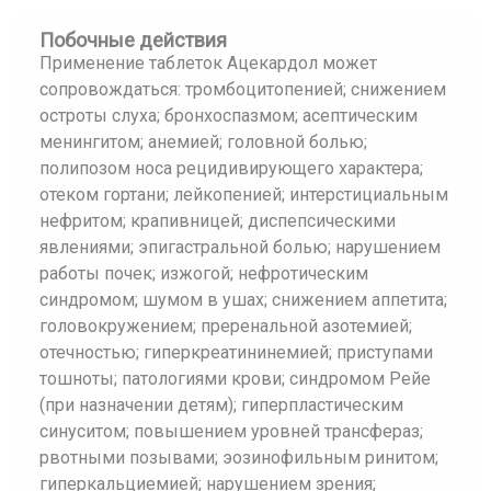
Побочные действия
Применение таблеток Ацекардол может
сопровождаться: тромбоцитопенией; снижением
остроты слуха; бронхоспазмом; асептическим
менингитом; анемией; головной болью;
полипозом носа рецидивирующего характера;
отеком гортани; лейкопенией; интерстициальным
нефритом; крапивницей; диспепсическими
явлениями; эпигастральной болью; нарушением
работы почек; изжогой; нефротическим
синдромом; шумом в ушах; снижением аппетита;
головокружением; преренальной азотемией;
отечностью; гиперкреатининемией; приступами
тошноты; патологиями крови; синдромом Рейе
(при назначении детям); гиперпластическим
синуситом; повышением уровней трансфераз;
рвотными позывами; эозинофильным ринитом;
гиперкальциемией; нарушением зрения;