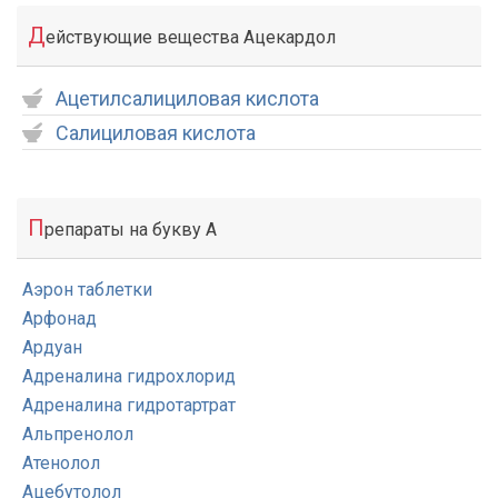
Д
ействующие вещества Ацекардол
Ацетилсалициловая кислота
Салициловая кислота
П
репараты на букву А
Аэрон таблетки
Арфонад
Ардуан
Адреналина гидрохлорид
Адреналина гидротартрат
Альпренолол
Атенолол
Ацебутолол