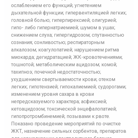
ослаблением его функций; угнетением
дыхательной функции; гипервентиляцией легких;
головной болью; гиперпирексией; олигурией;
гипо- либо гипернатриемией; шумом в ушах;
снижением слуха; гипергидрозом; спутанностью
сознания; сонливостью; респираторным
алкалозом; коагулопатией; нарушением ритма
миокарда; дегидратацией; ЖК-кровотечениями;
тошнотой; метаболическим ацидозом; комой;
тахипноэ; почечной недостаточностью;
ухудшением свертываемости крови; отеком
легких; гипотензией; гипокалиемией; судорогами;
изменением уровня сахара в крови
непредсказуемого характера; асфиксией;
кетоацидозом; токсической энцефалопатией;
гипопротромбинемией; позывами к рвоте.
Показано проведение мероприятий по очистке
ЖКТ, назначение сильных сорбентов, препаратов