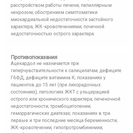
расстройством работы печени; папиллярным
некрозом; обострением симптоматики
миокардиальной недостаточности застойного
характера; ЖК-кровотечениями; почечной
недостаточностью острого характера.
Противопоказания
Ацекардол не назначается при:
гиперчувствительности к салицилатам; дефиците
Г6ФД; дефиците витамина К; показаниях у
пациентов до 15 лет (при лихорадочных
состояниях); патологиях ЖКТ с ульцерацией
острого или хронического характера; печеночной
недостаточности; тромбоцитопении;
геморрагических диатезах; показаниях в три
первые и три последние месяца беременности;
ЖК-кровотечении; гипопротромбинемии;