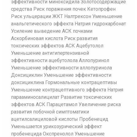
эффективности миноксидила Золотосодержащие
средства Риск поражения почек Кетопрофен
Риск ульцерации ЖКТ Налтрексон Уменьшение
анальгетического эффекта Натрия гидрокарбонат
Усиление выведение АСК почками
Аскорбиновая кислота Риск развития
токсических эффектов АСК Ацебутолол
Уменьшение антигипертензивной
эффективности ацебутолола Аллопуринол
Уменьшение эффективности аллопуринола
Доксициклин Уменьшение эффективности
доксициклина Гормональные контрацептивы
Уменьшение контрацептивного эффекта Натрия
парааминосалицилат Развитие токсических
эффектов АСК Парацетамол Увеличение риска
развития побочной симптоматики
ацетилсалициловой кислоты Пробенецид
Уменьшается урикозурический эффект
пробенецида Окспренолол Уменьшение