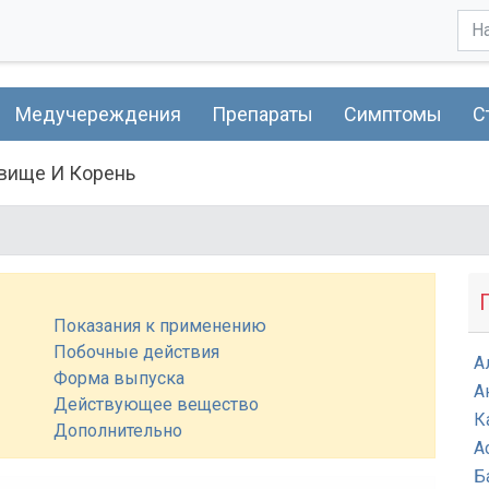
Медучереждения
Препараты
Симптомы
С
вище И Корень
Показания к применению
Побочные действия
А
Форма выпуска
А
Действующее вещество
К
Дополнительно
А
Б