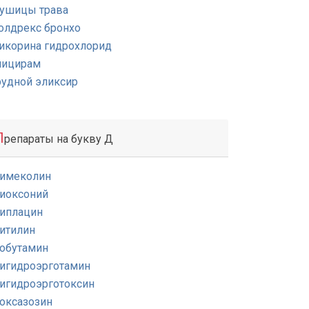
ушицы трава
олдрекс бронхо
икорина гидрохлорид
лицирам
рудной эликсир
П
репараты на букву Д
имеколин
иоксоний
иплацин
итилин
обутамин
игидроэрготамин
игидроэрготоксин
оксазозин