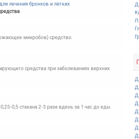
ля лечения бронхов и лёгких
Д
средства
К
Л
Г
Г
тожающее микробов) средство.
ирующего средства при заболеваниях верхних
Д
Д
Д
Д
0,25-0,5 стакана 2-3 раза вдень за 1 час до еды.
Д
Д
Д
Д