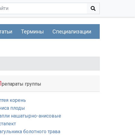
татьи
Термины
Специализации
П
репараты группы
лтея корень
ниса плоды
апли нашатырно-анисовые
стапект
агульника болотного трава