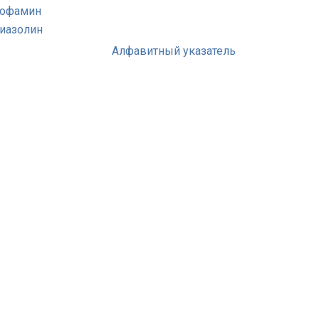
офамин
иазолин
Алфавитный указатель