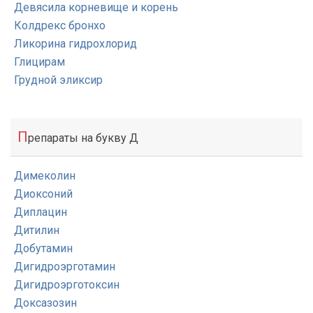
Девясила корневище и корень
Колдрекс бронхо
Ликорина гидрохлорид
Глицирам
Грудной эликсир
П
репараты на букву Д
Димеколин
Диоксоний
Диплацин
Дитилин
Добутамин
Дигидроэрготамин
Дигидроэрготоксин
Доксазозин