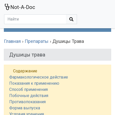
Not-A-Doc
МЕНЮ
Болезни
Действующие Вещества
Медучереждения
Препараты
Симптомы
Статьи
Термины
Специализации
Главная
Препараты
Душицы Трава
Душицы трава
Содержание
Фармакологическое действие
Показания к применению
Способ применения
Побочные действия
Противопоказания
Форма выпуска
Условия хранения