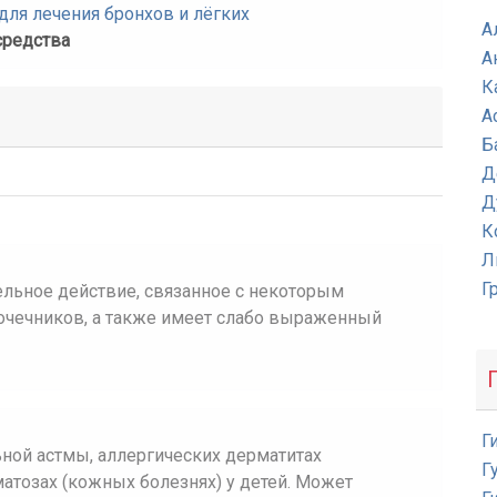
ля лечения бронхов и лёгких
А
средства
А
К
А
Б
Д
Д
К
Л
Г
льное действие, связанное с некоторым
чечников, а также имеет слабо выраженный
Г
ной астмы, аллергических дерматитах
Г
матозах (кожных болезнях) у детей. Может