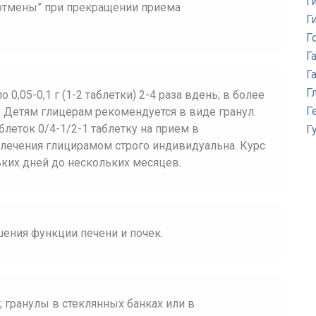
Г
отмены” при прекращении приема
Г
Г
Г
Г
Г
0,05-0,1 г (1-2 таблетки) 2-4 раза вдень; в более
Г
нь. Детям глицерам рекомендуется в виде гранул.
леток 0/4-1/2-1 таблетку на прием в
Г
ь лечения глицирамом строго индивидуальна. Курс
ких дней до нескольких месяцев.
ения функции печени и почек.
к; гранулы в стеклянных банках или в