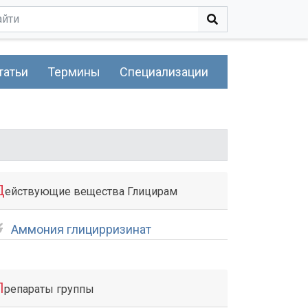
татьи
Термины
Специализации
Д
ействующие вещества Глицирам
Аммония глицирризинат
П
репараты группы