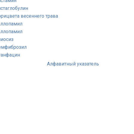
истамин
истаглобулин
орицвета весеннего трава
аллопамил
аллопамил
лиосиз
емфиброзил
уанфацин
Алфавитный указатель