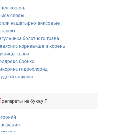
лтея корень
ниса плоды
апли нашатырно-анисовые
стапект
агульника болотного трава
евясила корневище и корень
ушицы трава
олдрекс бронхо
икорина гидрохлорид
рудной эликсир
П
репараты на букву Г
игроний
уанфацин