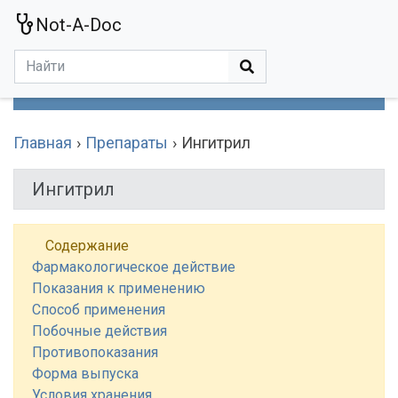
Not-A-Doc
МЕНЮ
Болезни
Действующие Вещества
Медучереждения
Препараты
Симптомы
Статьи
Термины
Специализации
Главная
Препараты
Ингитрил
Ингитрил
Содержание
Фармакологическое действие
Показания к применению
Способ применения
Побочные действия
Противопоказания
Форма выпуска
Условия хранения