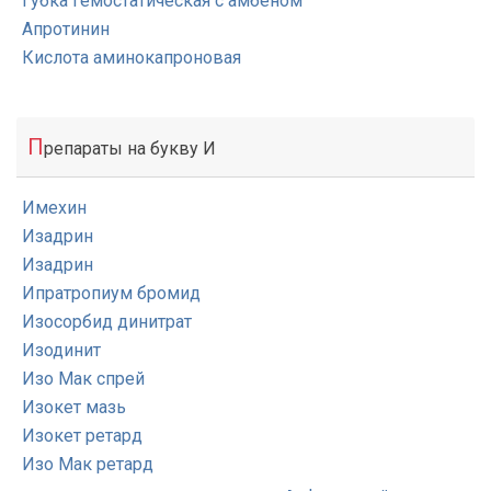
Губка гемостатическая с амбеном
Апротинин
Кислота аминокапроновая
П
репараты на букву И
Имехин
Изадрин
Изадрин
Ипратропиум бромид
Изосорбид динитрат
Изодинит
Изо Мак спрей
Изокет мазь
Изокет ретард
Изо Мак ретард