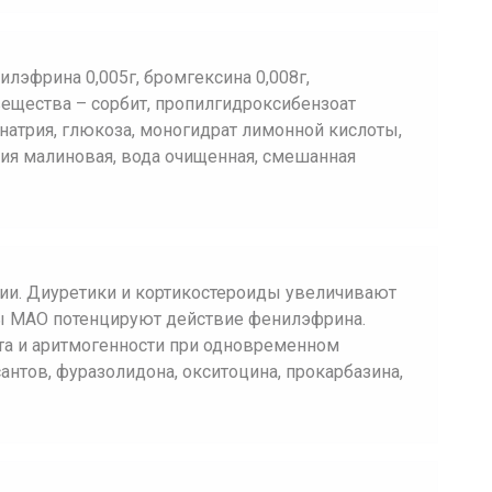
илэфрина 0,005г, бромгексина 0,008г,
вещества – сорбит, пропилгидроксибензоат
 натрия, глюкоза, моногидрат лимонной кислоты,
ция малиновая, вода очищенная, смешанная
дии. Диуретики и кортикостероиды увеличивают
ы МАО потенцируют действие фенилэфрина.
а и аритмогенности при одновременном
нтов, фуразолидона, окситоцина, прокарбазина,