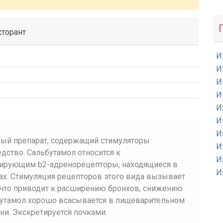
торант
И
И
И
И
И
И
И
ный препарат, содержащий стимуляторы
И
ство. Сальбутамол относится к
И
лирующим b2-адренорецепторы, находящиеся в
И
ах. Стимуляция рецепторов этого вида вызывает
что приводит к расширению бронхов, снижению
ьбутамол хорошо всасывается в пищеварительном
ни. Экскретируется почками.