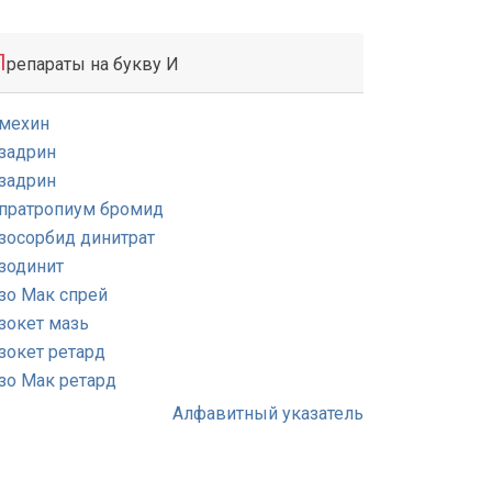
П
репараты на букву И
мехин
задрин
задрин
пратропиум бромид
зосорбид динитрат
зодинит
зо Мак спрей
зокет мазь
зокет ретард
зо Мак ретард
Алфавитный указатель