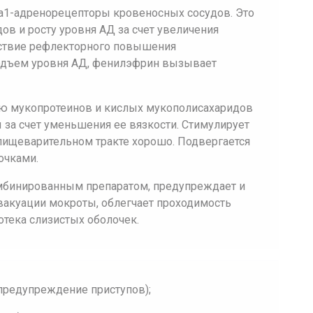
a1-адренорецепторы кровеносных сосудов. Это
ов и росту уровня АД за счет увеличения
дствие рефлекторного повышения
подъем уровня АД, фенилэфрин вызывает
 мукопротеинов и кислых мукополисахаридов
за счет уменьшения ее вязкости. Стимулирует
пищеварительном тракте хорошо. Подвергается
очками.
мбинированным препаратом, предупреждает и
эвакуации мокроты, облегчает проходимость
отека слизистых оболочек.
 предупреждение приступов);