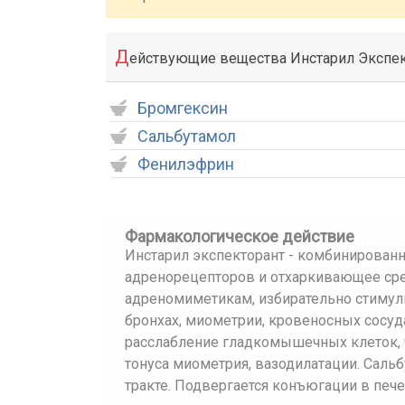
Д
ействующие вещества Инстарил Экспек
Бромгексин
Сальбутамол
Фенилэфрин
Фармакологическое действие
Инстарил экспекторант - комбинирован
адренорецепторов и отхаркивающее сред
адреномиметикам, избирательно стиму
бронхах, миометрии, кровеносных сосуд
расслабление гладкомышечных клеток, 
тонуса миометрия, вазодилатации. Сал
тракте. Подвергается конъюгации в пече