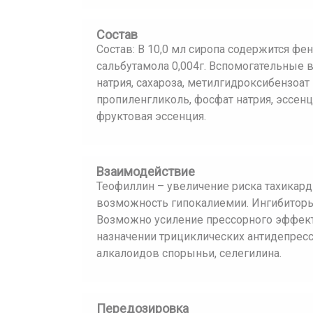
Состав
Состав: В 10,0 мл сиропа содержится фен
сальбутамола 0,004г. Вспомогательные 
натрия, сахароза, метилгидроксибензоат
пропиленгликоль, фосфат натрия, эссен
фруктовая эссенция.
Взаимодействие
Теофиллин – увеличение риска тахикар
возможность гипокалиемии. Ингибитор
Возможно усиление прессорного эффект
назначении трициклических антидепресса
алкалоидов спорыньи, селегилина.
Передозировка