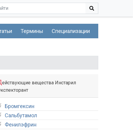
татьи
Термины
Специализации
Д
ействующие вещества Инстарил
кспекторант
Бромгексин
Сальбутамол
Фенилэфрин