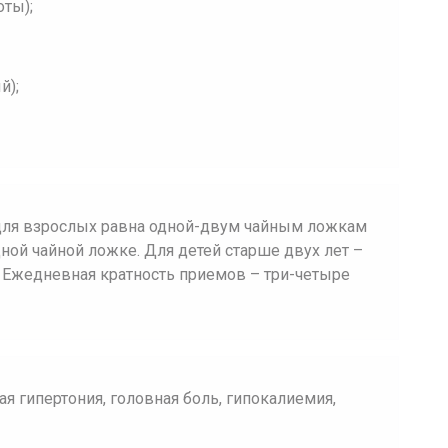
оты);
й);
 для взрослых равна одной-двум чайным ложкам
дной чайной ложке. Для детей старше двух лет –
. Ежедневная кратность приемов – три-четыре
ая гипертония, головная боль, гипокалиемия,