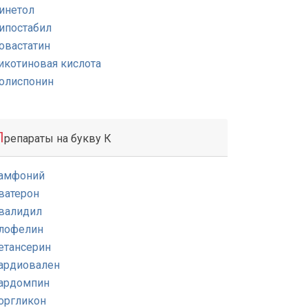
инетол
ипостабил
овастатин
икотиновая кислота
олиспонин
П
репараты на букву К
амфоний
ватерон
валидил
лофелин
етансерин
ардиовален
ардомпин
оргликон