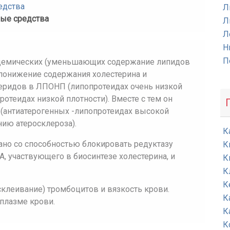
едства
Л
ные средства
Л
Л
Н
П
идемических (уменьшающих содержание липидов
 понижение содержания холестерина и
церидов в ЛПОНП (липопротеидах очень низкой
ротеидах низкой плотности). Вместе с тем он
(антиатерогенных -липопротеидах высокой
ию атеросклероза).
К
ано со способностью блокировать редуктазу
К
, участвующего в биосинтезе холестерина, и
К
К
К
клеивание) тромбоцитов и вязкость крови.
К
плазме крови.
К
К