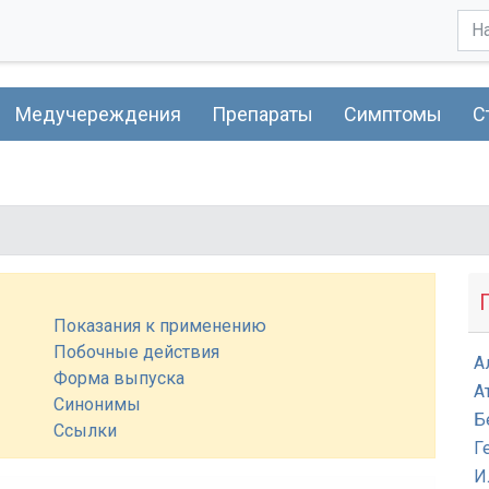
Медучереждения
Препараты
Симптомы
С
Показания к применению
Побочные действия
А
Форма выпуска
А
Синонимы
Б
Ссылки
Г
И