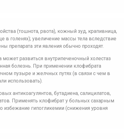
тва (тошнота, рвота), кожный зуд, крапивница,
е в голенях); увеличение массы тела вследствие
ны препарата эти явления обычно проходят.
 может развиться внутрипеченочный холестаз
енная болезнь. При применении клофибрата
ном пузыре и желчных путях (в связи с чем в
али использовать).
вых антикоагулянтов, бутадиена, салицилатов,
атов. Применять клофибрат у больных сахарным
о избежание гипогликемии (снижения уровня