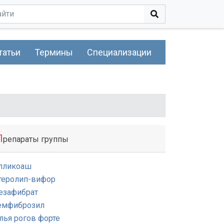
татьи
Термины
Специализации
П
репараты группы
лликоаш
теролип-вифор
езафибрат
емфиброзил
лья рогов форте