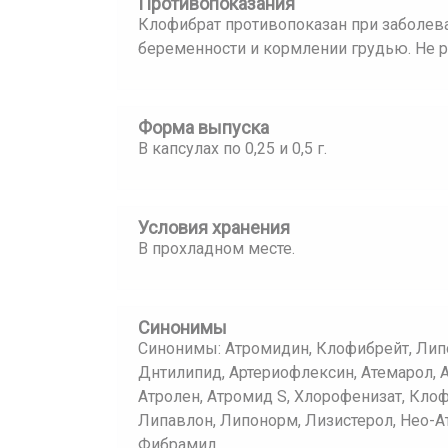
Противопоказания
Клофибрат противопоказан при заболева
беременности и кормлении грудью. Не р
Форма выпуска
В капсулах по 0,25 и 0,5 г.
Условия хранения
В прохладном месте.
Синонимы
Синонимы: Атромидин, Клофибрейт, Липо
Днтилипид, Артериофлексин, Атемарол, А
Атролен, Атромид S, Хлорофенизат, Кло
Липавлон, Липонорм, Лизистерол, Нео-А
Фибрамид.