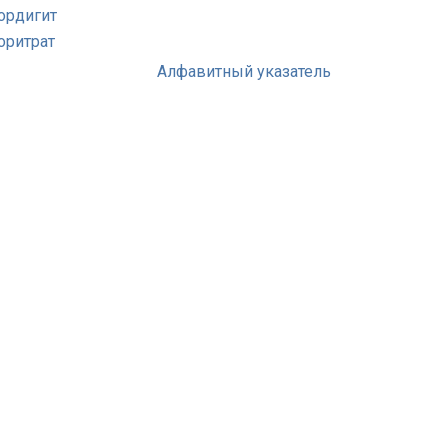
ордигит
оритрат
Алфавитный указатель