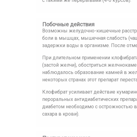
с такими же перерывами (4-6 курсов).
Побочные действия
Возможны желудочно-кишечные расстройс
боли в мышцах, мышечная слабость (чащ
задержки воды в организме. После отме
При длительном применении клофибрата
(застой желчи), обостриться желчнокам
наблюдалось образование камней в желч
некоторых странах этот препарат перест
Клофибрат усиливает действие кумарино
пероральных антидиабетических препар
диабетом необходимо с острожностью в
сахара в крови).