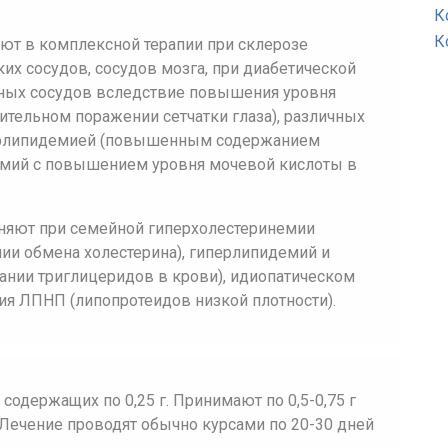
К
К
уют в комплексной терапии при склерозе
их сосудов, сосудов мозга, при диабетической
сных сосудов вследствие повышения уровня
лительном поражении сетчатки глаза), различных
ерлипидемией (повышенным содержанием
емий с повышением уровня мочевой кислоты в
няют при семейной гиперхолестеринемии
ии обмена холестерина), гиперлипидемий и
нии триглицеридов в крови), идиопатическом
ия ЛПНП (липопротеидов низкой плотности).
содержащих по 0,25 г. Принимают по 0,5-0,75 г
). Лечение проводят обычно курсами по 20-30 дней