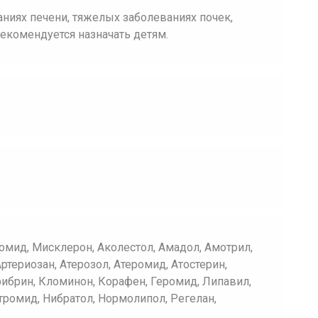
ниях печени, тяжелых заболеваниях почек,
екомендуется назначать детям.
мид, Мисклерон, Аколестол, Амадол, Амотрил,
ртериозан, Атерозол, Атеромид, Атостерин,
фибрин, Кломинон, Корафен, Геромид, Липавил,
тромид, Нибратол, Нормолипол, Регелан,