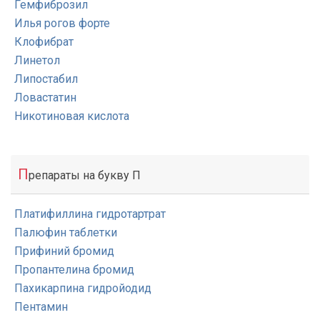
Гемфиброзил
Илья рогов форте
Клофибрат
Линетол
Липостабил
Ловастатин
Никотиновая кислота
П
репараты на букву П
Платифиллина гидротартрат
Палюфин таблетки
Прифиний бромид
Пропантелина бромид
Пахикарпина гидройодид
Пентамин