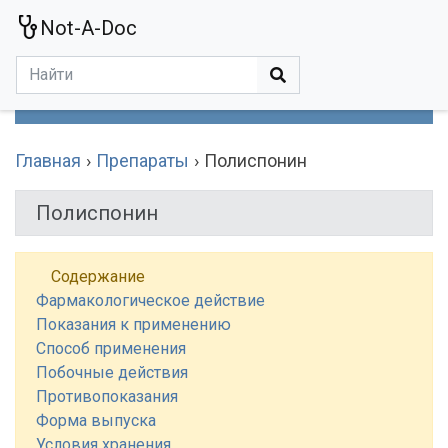
Not-A-Doc
МЕНЮ
Болезни
Действующие Вещества
Медучереждения
Препараты
Симптомы
Статьи
Термины
Специализации
Главная
Препараты
Полиспонин
Полиспонин
Содержание
Фармакологическое действие
Показания к применению
Способ применения
Побочные действия
Противопоказания
Форма выпуска
Условия хранения