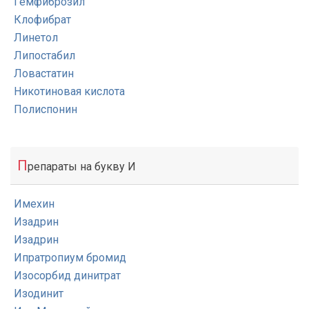
Гемфиброзил
Клофибрат
Линетол
Липостабил
Ловастатин
Никотиновая кислота
Полиспонин
П
репараты на букву И
Имехин
Изадрин
Изадрин
Ипратропиум бромид
Изосорбид динитрат
Изодинит