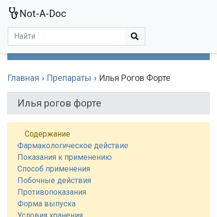
Not-A-Doc
МЕНЮ
Болезни
Действующие Вещества
Медучереждения
Препараты
Симптомы
Статьи
Термины
Специализации
Главная
Препараты
Илья Рогов Форте
Илья рогов форте
Содержание
Фармакологическое действие
Показания к применению
Способ применения
Побочные действия
Противопоказания
Форма выпуска
Условия хранения