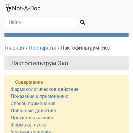
Not-A-Doc
МЕНЮ
Болезни
Действующие Вещества
Медучереждения
Препараты
Симптомы
Статьи
Термины
Специализации
Главная
Препараты
Лактофильтрум Эко
Лактофильтрум Эко
Содержание
Фармакологическое действие
Показания к применению
Способ применения
Побочные действия
Противопоказания
Форма выпуска
Условия хранения