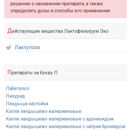
решение о назначении препарата, а также
определить дозы и способы его применения.
Д
ействующие вещества Лактофильтрум Эко
Лактулоза
П
репараты на букву Л
Лабеталол
Лизурид
Ландыша настойка
Капли ландышево-валериановые
Капли ландышево-валериановые с адонизидом
Капли ландышево-валериановые с натрия бромидом