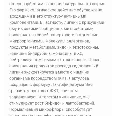
энтеросорбентам на основе натурального сырья.
Его фармакологическое действие обусловлено
входящими в его структуру активными
компонентами. В частности, лигнин с присущими
ему высокими сорбционными свойствами
связывает на своей поверхности патогенные
микроорганизмы, молекулы аллергенов,
продукты метаболизма, эндо- и экзотоксины,
излишки билирубина, мочевины и ХС,
нейтрализуя тем самым их токсичность. После
связывания продуктов распада гидролизный
лигнин экскретируется вместе с ними из
организма посредством ЖКТ. Лактулоза,
входящая в формулу Лактофильтрума Эко,
транзитом проходит ЖКТ, при этом
задерживаясь в толстом кишечнике, она
стимулирует рост бифидо- и лактобактерий.
Нормализация микрофлоры способствует
усилению неспецифического иммунитета,