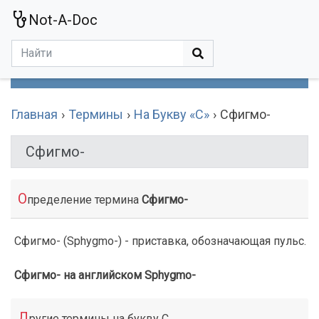
Not-A-Doc
МЕНЮ
Болезни
Действующие Вещества
Медучереждения
Препараты
Симптомы
Статьи
Термины
Специализации
Главная
Термины
На Букву «С»
Сфигмо-
Сфигмо-
О
пределение термина
Сфигмо-
Сфигмо- (Sphygmo-) - приставка, обозначающая пульс.
Сфигмо- на английском Sphygmo-
Д
ругие термины на букву С