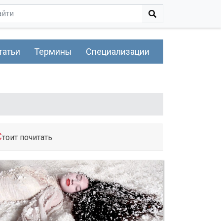
татьи
Термины
Специализации
С
тоит почитать