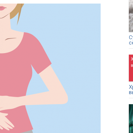
С
с
Х
в