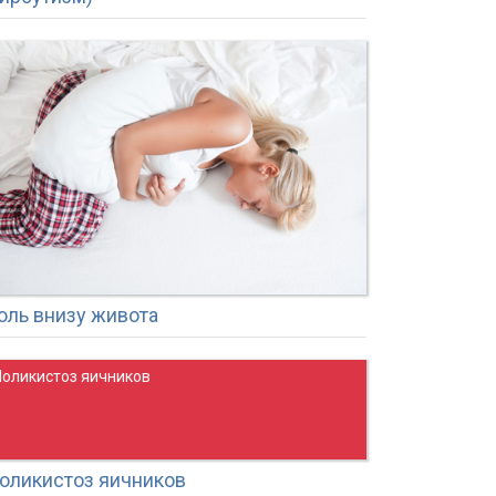
оль внизу живота
Поликистоз яичников
оликистоз яичников