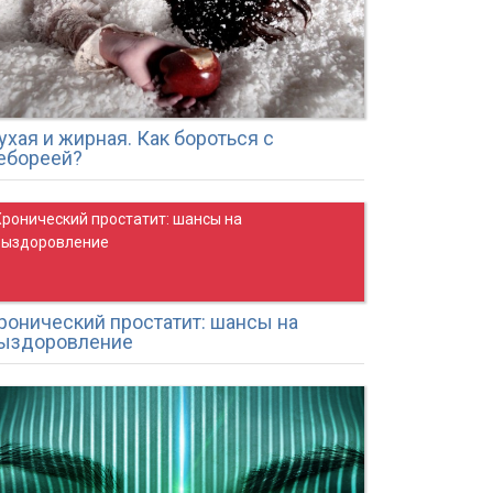
ухая и жирная. Как бороться с
ебореей?
Хронический простатит: шансы на
выздоровление
ронический простатит: шансы на
ыздоровление