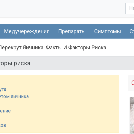
Медучереждения
Препараты
Симптомы
С
Перекрут Яичника: Факты И Факторы Риска
торы риска
ута
утом яичника
чение
ков