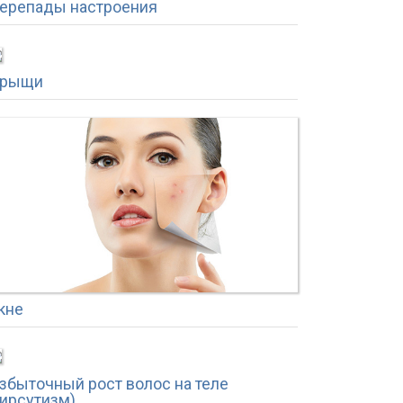
ерепады настроения
рыщи
кне
збыточный рост волос на теле
гирсутизм)