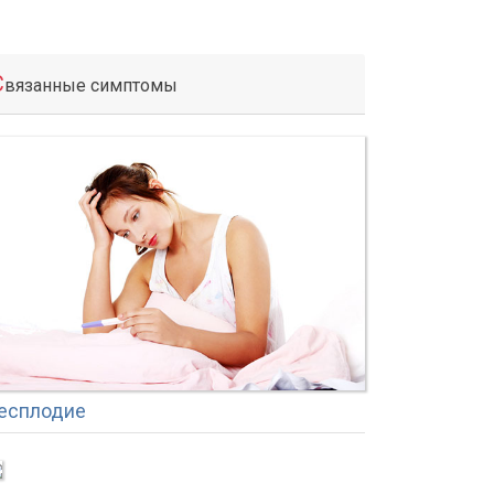
С
вязанные симптомы
есплодие