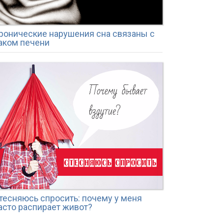
ронические нарушения сна связаны с
аком печени
тесняюсь спросить: почему у меня
асто распирает живот?