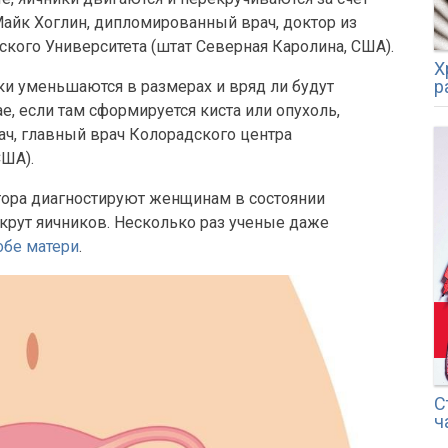
Майк Хоглин, дипломированный врач, доктор из
ого Университета (штат Северная Каролина, США).
Х
р
ки уменьшаются в размерах и вряд ли будут
ае, если там сформируется киста или опухоль,
ч, главный врач Колорадского центра
ША).
ктора диагностируют женщинам в состоянии
рут яичников. Несколько раз ученые даже
обе матери
.
С
ч