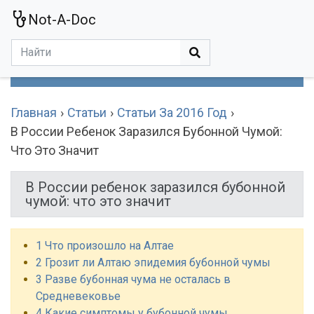
Not-A-Doc
МЕНЮ
Болезни
Действующие Вещества
Медучереждения
Препараты
Симптомы
Статьи
Термины
Специализации
Главная
Статьи
Статьи За 2016 Год
В России Ребенок Заразился Бубонной Чумой:
Что Это Значит
В России ребенок заразился бубонной
чумой: что это значит
1 Что произошло на Алтае
2 Грозит ли Алтаю эпидемия бубонной чумы
3 Разве бубонная чума не осталась в
Средневековье
4 Какие симптомы у бубонной чумы