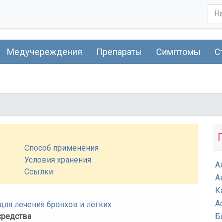
Медучереждения
Препараты
Симптомы
С
Способ применения
Условия хранения
А
Ссылки
А
К
А
ля лечения бронхов и лёгких
средства
Б