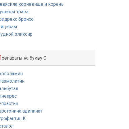
евясила корневище и корень
ушицы трава
олдрекс бронхо
лицирам
рудной эликсир
П
репараты на букву С
кополамин
пазмолитин
альбутал
инепрес
упрастин
еротонина адипинат
трофантин К
оталол