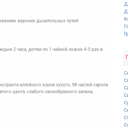
Д
Д
К
еваниях верхних дыхательных путей.
Г
Г
дые 2 часа, детям по 1 чайной ложке 4-5 раз в
С
С
кстракта алтейного корня сухого, 98 частей сиропа
С
того цвета, слабого своеобразного запаха,
С
С
С
С
С