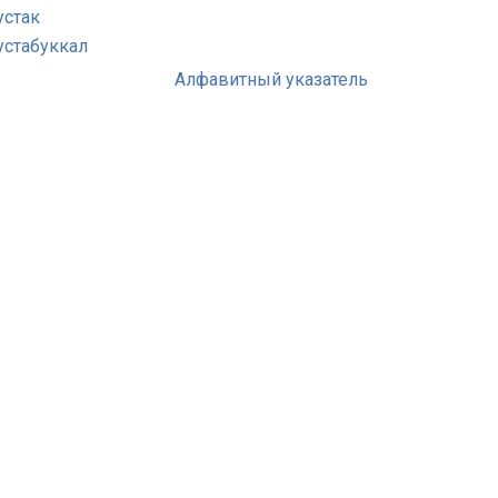
устак
устабуккал
Алфавитный указатель