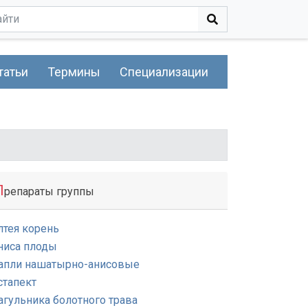
татьи
Термины
Специализации
П
репараты группы
лтея корень
ниса плоды
апли нашатырно-анисовые
стапект
агульника болотного трава