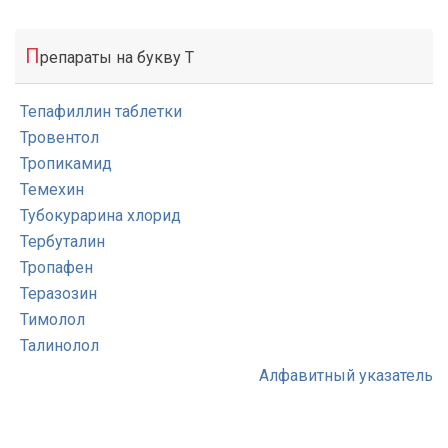
П
репараты на букву Т
Тепафиллин таблетки
Тровентол
Тропикамид
Темехин
Тубокурарина хлорид
Тербуталин
Тропафен
Теразозин
Тимолол
Талинолол
Алфавитный указатель