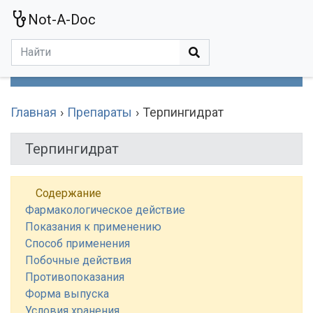
Not-A-Doc
МЕНЮ
Болезни
Действующие Вещества
Медучереждения
Препараты
Симптомы
Статьи
Термины
Специализации
Главная
Препараты
Терпингидрат
Терпингидрат
Содержание
Фармакологическое действие
Показания к применению
Способ применения
Побочные действия
Противопоказания
Форма выпуска
Условия хранения