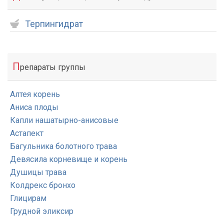
Терпингидрат
П
репараты группы
Алтея корень
Аниса плоды
Капли нашатырно-анисовые
Астапект
Багульника болотного трава
Девясила корневище и корень
Душицы трава
Колдрекс бронхо
Глицирам
Грудной эликсир